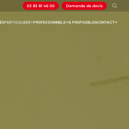
03 83 81 46 00
Demande de devis
ES
PARTICULIERS
PROFESSIONNELS
À PROPOS
BLOG
CONTACT