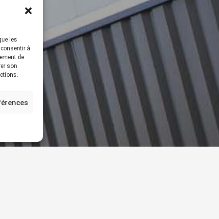
que les
 consentir à
tement de
rer son
ctions.
éférences
ez toutes nos offres d’