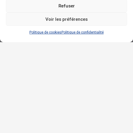
Refuser
Voir les préférences
Politique de cookies
Politique de confidentialité
Extraction
spécifique
Ces types de systèmes sont mis en place dans le cadre
d’extraction d’air vicié ou pollué : Hottes de cuisson,
Laboratoires, Désenfumage,…
Ce type d’application nécessite généralement la mise en place