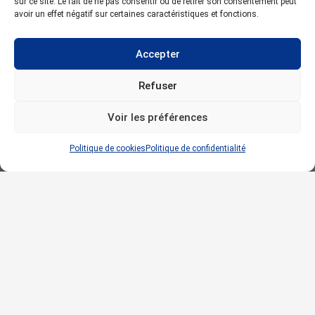
sur ce site. Le fait de ne pas consentir ou de retirer son consentement peut
avoir un effet négatif sur certaines caractéristiques et fonctions.
Accepter
Refuser
Voir les préférences
Politique de cookies
Politique de confidentialité
Climatiseurs
Split Système