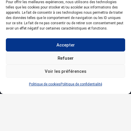
Pour offrir les meilleures expériences, nous utilisons des technologies
telles que les cookies pour stocker et/ou accéder aux informations des
appareils. Le fait de consentir à ces technologies nous permettra de traiter
des données telles que le comportement de navigation ou les ID uniques
16, rue Pierre ADT ZAC d’Atton 54700 ATTON – France
sur ce site. Le fait de ne pas consentir ou de retirer son consentement peut
avoir un effet négatif sur certaines caractéristiques et fonctions.
accueil@climatair.fr
03 83 81 46 00
Accepter
Refuser
Nos rubriques
Voir les préférences
Header mobile – Logo
Politique de cookies
Politique de confidentialité
Nos services
Particuliers
Professionnels
À propos
Blog
Contact