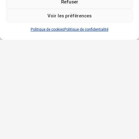
Refuser
Voir les préférences
Politique de cookies
Politique de confidentialité
16, rue Pierre ADT ZAC d’Atton 54700 ATTON – France
accueil@climatair.fr
03 83 81 46 00