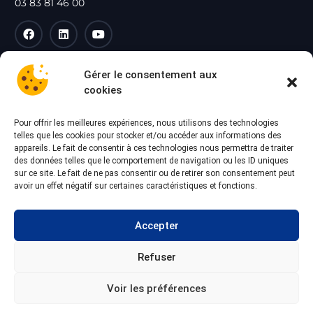
03 83 81 46 00
Nos rubriques
Gérer le consentement aux
cookies
Header mobile – Logo
Nos services
Pour offrir les meilleures expériences, nous utilisons des technologies
Particuliers
telles que les cookies pour stocker et/ou accéder aux informations des
Professionnels
appareils. Le fait de consentir à ces technologies nous permettra de traiter
des données telles que le comportement de navigation ou les ID uniques
À propos
sur ce site. Le fait de ne pas consentir ou de retirer son consentement peut
Blog
avoir un effet négatif sur certaines caractéristiques et fonctions.
Contact
Nos dernières actus
Accepter
Remplacement d’une pompe à chaleur âgée de 15 ans : réparer
Refuser
ou investir ?
2 avril 2026
Voir les préférences
Comment entretenir sa climatisation? Conseils et fréquence
27 mars 2026