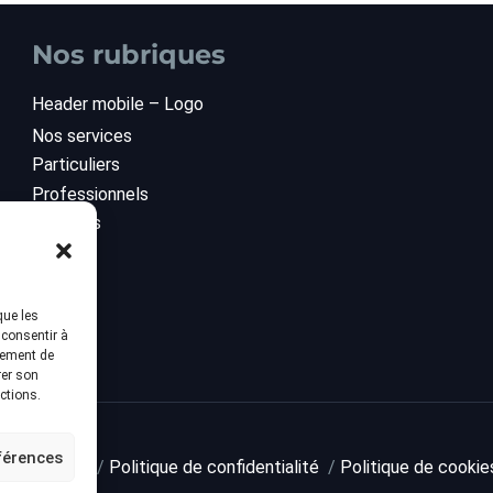
Nos rubriques
Header mobile – Logo
Nos services
Particuliers
Professionnels
À propos
Blog
Contact
que les
 consentir à
tement de
rer son
ctions.
éférences
ions légales
/
Politique de confidentialité
/
Politique de cookie